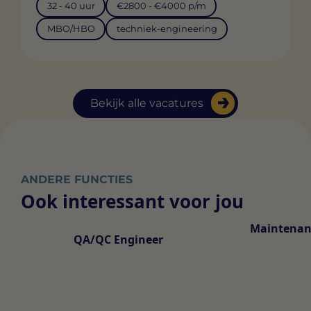
32 - 40 uur
€2800 - €4000 p/m
MBO/HBO
techniek-engineering
Bekijk alle vacatures
ANDERE FUNCTIES
Ook interessant voor jou
Maintenan
QA/QC Engineer