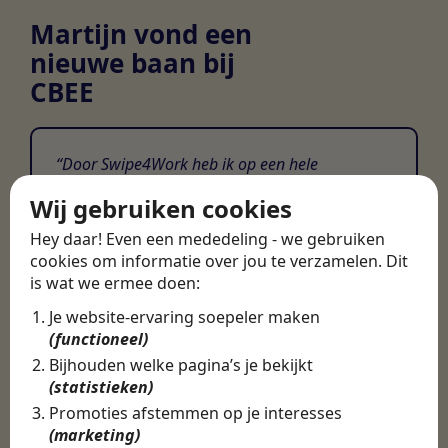
Martijn vond een
nieuwe baan bij
CBEE
Door Swipe4Work heb ik op een hele
makkelijke, laagdrempelige manier eigenlijk
Wij gebruiken cookies
een hele leuke nieuwe baan gevonden. Met heel
veel nieuwe uitdagingen!
Hey daar! Even een mededeling - we gebruiken
cookies om informatie over jou te verzamelen. Dit
Martijn
is wat we ermee doen:
Certinia Consultant
Je website-ervaring soepeler maken
(functioneel)
Bijhouden welke pagina’s je bekijkt
(statistieken)
Promoties afstemmen op je interesses
(marketing)