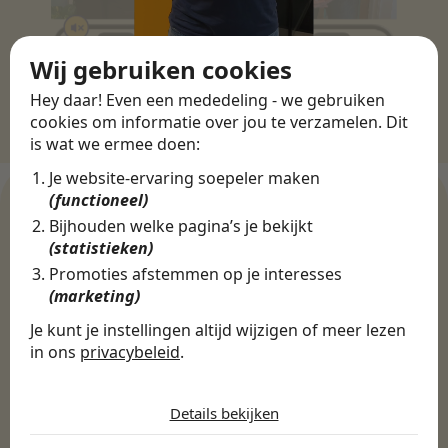
Wij gebruiken cookies
Hey daar! Even een mededeling - we gebruiken
cookies om informatie over jou te verzamelen. Dit
is wat we ermee doen:
Je website-ervaring soepeler maken
(functioneel)
Bijhouden welke pagina’s je bekijkt
(statistieken)
WERKGEVERS
Promoties afstemmen op je interesses
Ontdek meer dan 500+
(marketing)
werkgevers
Je kunt je instellingen altijd wijzigen of meer lezen
in ons
privacybeleid
.
De cookies die wij gebruiken per
Finance, HR & administratie
ICT
Horeca & Retail
categorie
Marketing & Communicatie
Sales & Inkoop
Beleid & Organisatie
Details bekijken
Onderwijs & Kinderopvang
Techniek, Productie, Logistiek & Groen
Noodzakelijk