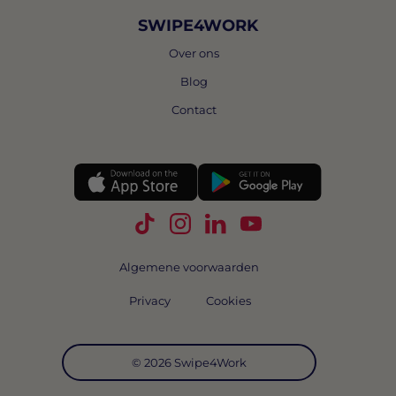
SWIPE4WORK
Over ons
Blog
Contact
Volg Swipe4Work op TikTok
Volg Swipe4Work op Instagra
Volg Swipe4Work op Link
Volg Swipe4Work o
Algemene voorwaarden
Privacy
Cookies
© 2026 Swipe4Work