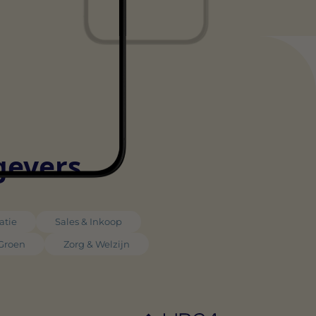
gevers
atie
Sales & Inkoop
 Groen
Zorg & Welzijn