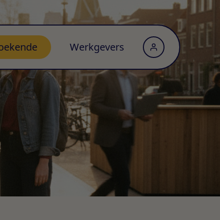
oekende
Werkgevers