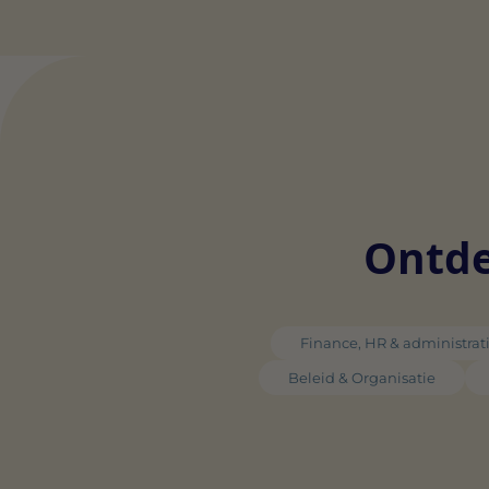
Ontde
Finance, HR & administrat
Beleid & Organisatie