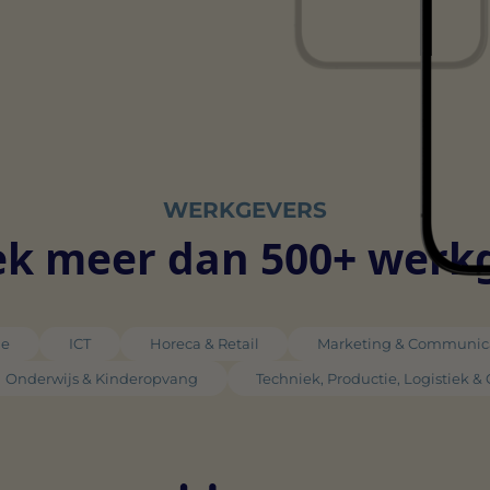
WERKGEVERS
k meer dan 500+ werk
ie
ICT
Horeca & Retail
Marketing & Communic
Onderwijs & Kinderopvang
Techniek, Productie, Logistiek &