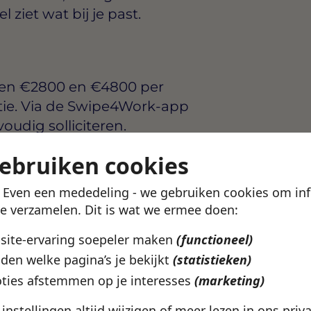
ziet wat bij je past.
sen
€2800 en €4800 per
tie. Via de Swipe4Work-app
voudig solliciteren.
gebruiken cookies
ningen? Bekijk het
roningen
pagina.
! Even een mededeling - we gebruiken cookies om in
te verzamelen. Dit is wat we ermee doen:
ze vacature
bsite-ervaring soepeler maken
(functioneel)
den welke pagina’s je bekijkt
(statistieken)
ties afstemmen op je interesses
(marketing)
e instellingen altijd wijzigen of meer lezen in ons
priv