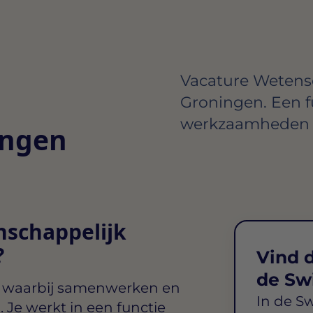
Vacature Wetens
Groningen. Een 
werkzaamheden e
ingen
nschappelijk
?
Vind d
de Sw
n waarbij samenwerken en
In de S
 Je werkt in een functie