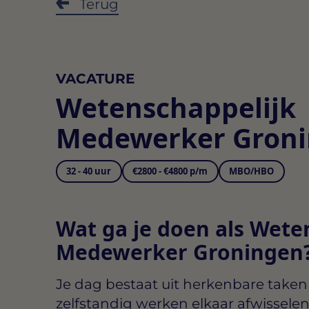
Terug
VACATURE
Wetenschappelijk
Medewerker Gron
32 - 40 uur
€2800 - €4800 p/m
MBO/HBO
Wat ga je doen als Wete
Medewerker Groningen
Je dag bestaat uit herkenbare take
zelfstandig werken elkaar afwisselen.