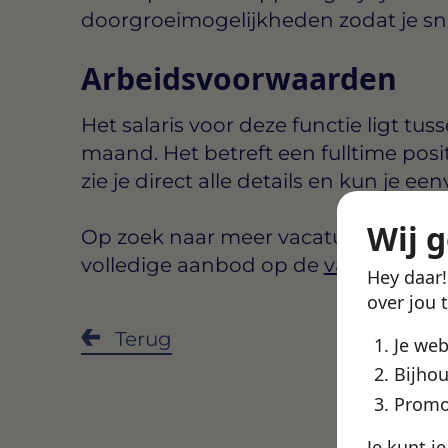
doorgroeimogelijkheden zodat je snel 
Arbeidsvoorwaarden
Het salaris voor deze functie ligt tus
maand
. Het betreft een
fulltime
posi
zie je direct alle details en kun je een
Wij 
Op zoek naar meer vacatures in Gro
volledige aanbod op de
vacatures G
Hey daar
over jou 
Deel de
Terug
Je we
Bijhou
Promo
Je kunt j