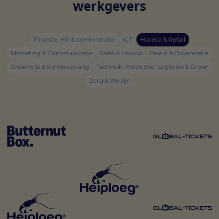
werkgevers
Finance, HR & administratie
ICT
Horeca & Retail
Marketing & Communicatie
Sales & Inkoop
Beleid & Organisatie
Onderwijs & Kinderopvang
Techniek, Productie, Logistiek & Groen
Zorg & Welzijn