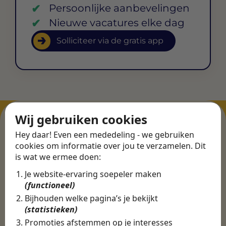
Persoonlijke aanbevelingen
Nieuwe vacatures elke dag
Solliciteer via de gratis app
Wij gebruiken cookies
Hey daar! Even een mededeling - we gebruiken
ERVARINGEN
cookies om informatie over jou te verzamelen. Dit
is wat we ermee doen:
Martijn vond een
Je website-ervaring soepeler maken
nieuwe baan bij
(functioneel)
CBEE
Bijhouden welke pagina’s je bekijkt
(statistieken)
Promoties afstemmen op je interesses