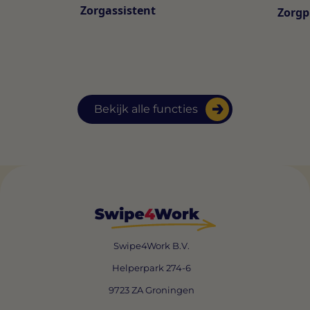
Zorgassistent
Zorgp
Bekijk alle functies
Swipe4Work B.V.
Helperpark 274-6
9723 ZA Groningen