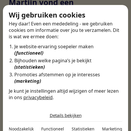
Martijn vond een
nieuwe baan bij
Wij gebruiken cookies
CBEE
Hey daar! Even een mededeling - we gebruiken
cookies om informatie over jou te verzamelen. Dit
is wat we ermee doen:
Door Swipe4Work heb ik op een hele
Je website-ervaring soepeler maken
makkelijke, laagdrempelige manier eigenlijk
(functioneel)
een hele leuke nieuwe baan gevonden. Met heel
Bijhouden welke pagina’s je bekijkt
veel nieuwe uitdagingen!
(statistieken)
Martijn
Promoties afstemmen op je interesses
(marketing)
Certinia Consultant
Je kunt je instellingen altijd wijzigen of meer lezen
in ons
privacybeleid
.
De cookies die wij gebruiken per
categorie
Details bekijken
Noodzakelijk
Noodzakelijk
Functioneel
Statistieken
Marketing
Noodzakelijke cookies helpen een website bruikbaar te