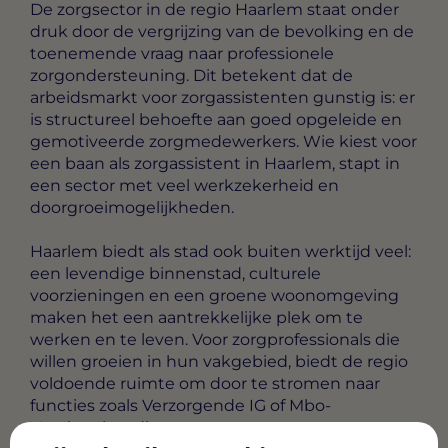
De zorgsector in de regio Haarlem staat onder
druk door de vergrijzing van de bevolking en de
toenemende vraag naar professionele
zorgondersteuning. Dit betekent dat de
arbeidsmarkt voor zorgassistenten gunstig is: er
is structureel behoefte aan goed opgeleide en
gemotiveerde zorgmedewerkers. Wie kiest voor
een baan als zorgassistent in Haarlem, stapt in
een sector met veel werkzekerheid en
doorgroeimogelijkheden.
Haarlem biedt als stad ook buiten werktijd veel:
een levendige binnenstad, culturele
voorzieningen en een groene woonomgeving
maken het een aantrekkelijke plek om te
werken en te leven. Voor zorgprofessionals die
willen groeien in hun vakgebied, biedt de regio
voldoende ruimte om door te stromen naar
functies zoals Verzorgende IG of Mbo-
Verpleegkundige.