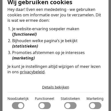
Wij gebruiken cookies
Alle vacatures
·
Career tips
Hey daar! Even een mededeling - we gebruiken
cookies om informatie over jou te verzamelen. Dit
is wat we ermee doen:
Deel deze vacature
Terug
Je website-ervaring soepeler maken
(functioneel)
Bijhouden welke pagina’s je bekijkt
(statistieken)
Vind de volledige
Promoties afstemmen op je interesses
(marketing)
vacature in de
Je kunt je instellingen altijd wijzigen of meer lezen
Swipe4Work app
in ons
privacybeleid
.
In de Swipe4Work-app vind je
De cookies die wij gebruiken per
niet alleen deze vacature, maar
categorie
Details bekijken
honderden andere vacatures
Noodzakelijk
op basis van jouw skills,
Noodzakelijk
Functioneel
Statistieken
Marketing
Noodzakelijke cookies helpen een website bruikbaar te
Functioneel
maken door basisfuncties zoals paginanavigatie en
ambities en voorkeuren.
toegang tot beveiligde delen van de website mogelijk te