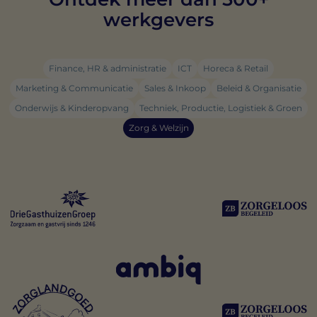
werkgevers
Finance, HR & administratie
ICT
Horeca & Retail
Marketing & Communicatie
Sales & Inkoop
Beleid & Organisatie
Onderwijs & Kinderopvang
Techniek, Productie, Logistiek & Groen
Zorg & Welzijn