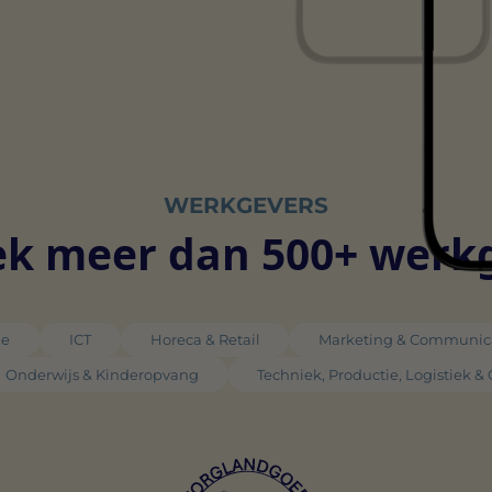
WERKGEVERS
k meer dan 500+ werk
ie
ICT
Horeca & Retail
Marketing & Communic
Onderwijs & Kinderopvang
Techniek, Productie, Logistiek &