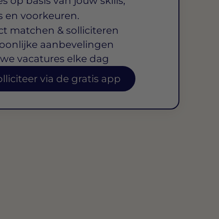
s op basis van jouw skills,
s en voorkeuren.
ct matchen & solliciteren
oonlijke aanbevelingen
we vacatures elke dag
lliciteer via de gratis app