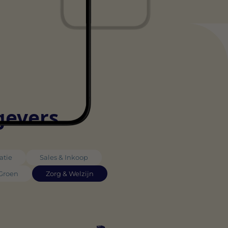
gevers
atie
Sales & Inkoop
 Groen
Zorg & Welzijn