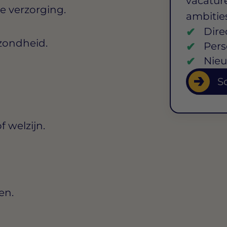
vacature
ke verzorging.
ambitie
Dire
ezondheid.
Pers
Nieu
So
 welzijn.
en.