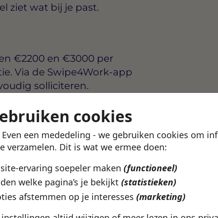
ziet wat bij je past.
sen
€2200 en €3000 per
tie. Via de Swipe4Work-app
voudig solliciteren.
gebruiken cookies
dhoven? Bekijk het
indhoven
pagina.
! Even een mededeling - we gebruiken cookies om in
te verzamelen. Dit is wat we ermee doen:
ze vacature
bsite-ervaring soepeler maken
(functioneel)
den welke pagina’s je bekijkt
(statistieken)
ties afstemmen op je interesses
(marketing)
e instellingen altijd wijzigen of meer lezen in ons
priv