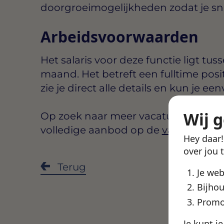
doorgroeimogelijkheden zodat je snel 
Arbeidsvoorwaarden
Het salaris voor deze functie ligt tus
maand
. Het betreft een
fulltime
posi
zie je direct alle details en kun je een
Wij 
Op zoek naar meer vacatures in Ein
volledige aanbod op de
vacatures E
Hey daar
over jou 
Deel de
Terug
Je we
Bijhou
Promo
Je kunt j