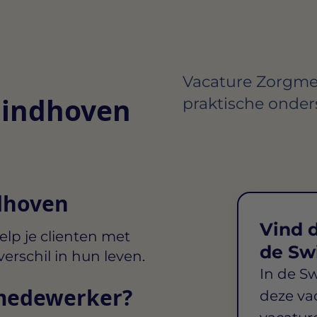
Vacature Zorgme
Eindhoven
praktische onder
dhoven
Vind d
elp je clienten met
de Sw
verschil in hun leven.
In de S
gmedewerker?
deze va