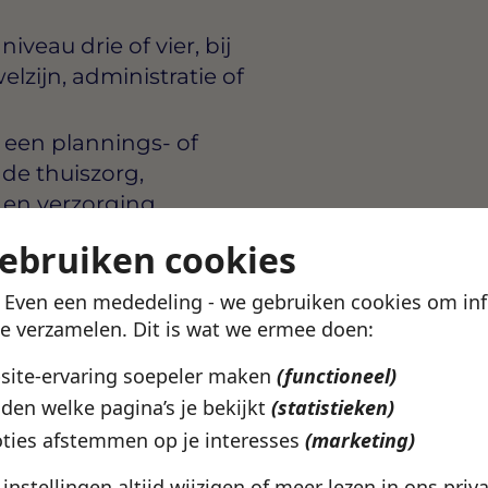
veau drie of vier, bij
elzijn, administratie of
 een plannings- of
 de thuiszorg,
 en verzorging
ngssoftware; kennis van
gebruiken cookies
! Even een mededeling - we gebruiken cookies om in
 zowel telefonisch als
te verzamelen. Dit is wat we ermee doen:
m helder te communiceren in
bsite-ervaring soepeler maken
(functioneel)
bestendig en kunt goed
den welke pagina’s je bekijkt
(statistieken)
ties afstemmen op je interesses
(marketing)
al in woord en geschrift op
e instellingen altijd wijzigen of meer lezen in ons
priv