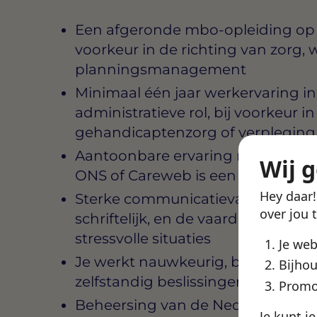
Een afgeronde mbo-opleiding op ni
voorkeur in de richting van zorg, w
planningsmanagement
Minimaal één jaar werkervaring in
administratieve rol, bij voorkeur in
gehandicaptenzorg of verpleging
Aantoonbare ervaring met planni
Wij 
ONS of Careweb is een pré
Hey daar
Sterke communicatievaardigheden,
over jou 
schriftelijk, en de vaardigheid o
stressvolle situaties
Je we
Je werkt nauwkeurig, bent stress
Bijhou
zelfstandig beslissingen nemen
Promo
Beheersing van de Nederlandse ta
Je kunt j