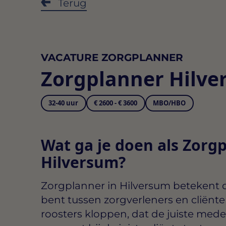
Terug
VACATURE ZORGPLANNER
Zorgplanner Hilv
32-40 uur
€ 2600 - € 3600
MBO/HBO
Wat ga je doen als Zorgp
Hilversum?
Zorgplanner in Hilversum
betekent da
bent tussen zorgverleners en cliënte
roosters kloppen, dat de juiste mede