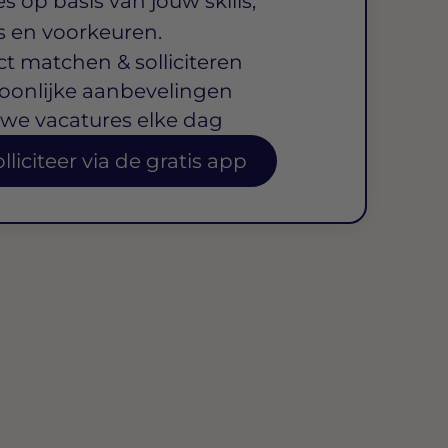
s op basis van jouw skills,
s en voorkeuren.
ct matchen & solliciteren
oonlijke aanbevelingen
we vacatures elke dag
lliciteer via de gratis app