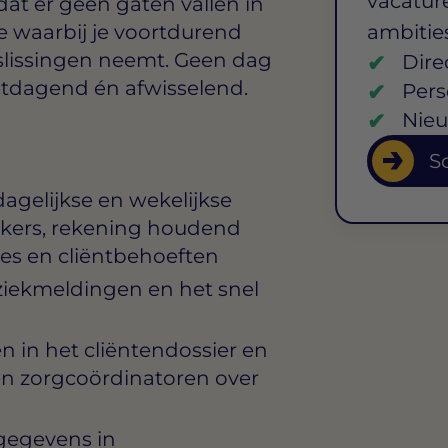
vacature
 dat er geen gaten vallen in
ie waarbij je voortdurend
ambitie
beslissingen neemt. Geen dag
Dire
uitdagend én afwisselend.
Pers
Nieu
So
agelijkse en wekelijkse
kers, rekening houdend
es en cliëntbehoeften
iekmeldingen en het snel
 in het cliëntendossier en
n zorgcoördinatoren over
gegevens in