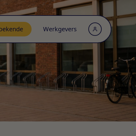
oekende
Werkgevers