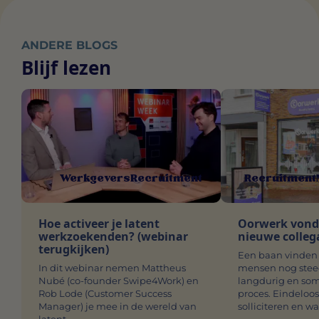
ANDERE BLOGS
Blijf lezen
Werkgevers
Recruitment
Recruitment
Hoe activeer je latent
Oorwerk vond i
werkzoekenden? (webinar
nieuwe collega
terugkijken)
Een baan vinden 
In dit webinar nemen Mattheus
mensen nog steed
Nubé (co-founder Swipe4Work) en
langdurig en som
Rob Lode (Customer Success
proces. Eindeloo
Manager) je mee in de wereld van
solliciteren en w